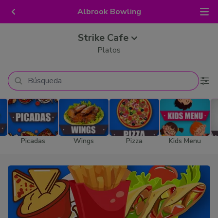
Albrook Bowling
Strike Cafe
Platos
Picadas
Wings
Pizza
Kids Menu