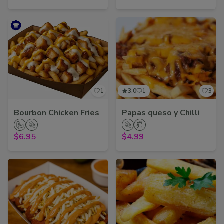
1
3.0
1
3
Bourbon Chicken Fries
Papas queso y Chilli
$6.95
$4.99