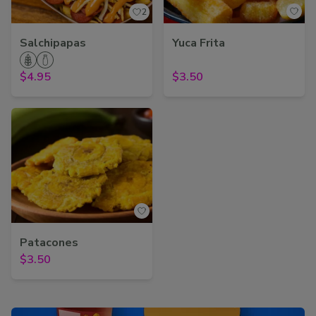
2
Salchipapas
Yuca Frita
$4.95
$3.50
Patacones
$3.50