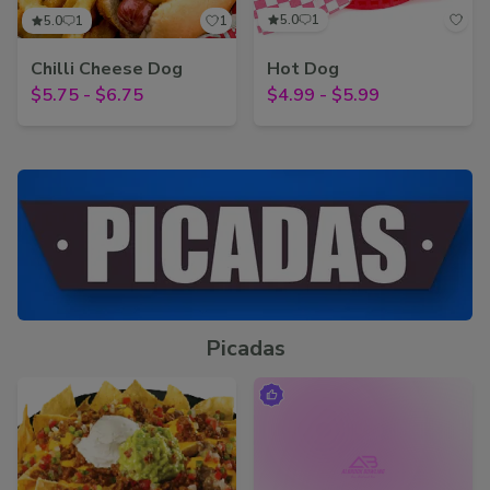
5.0
1
5.0
1
1
Chilli Cheese Dog
Hot Dog
$5.75
-
$6.75
$4.99
-
$5.99
Picadas