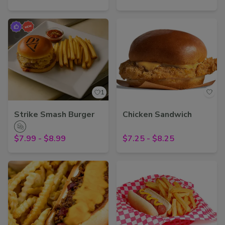
1
Strike Smash Burger
Chicken Sandwich
$7.99
-
$8.99
$7.25
-
$8.25