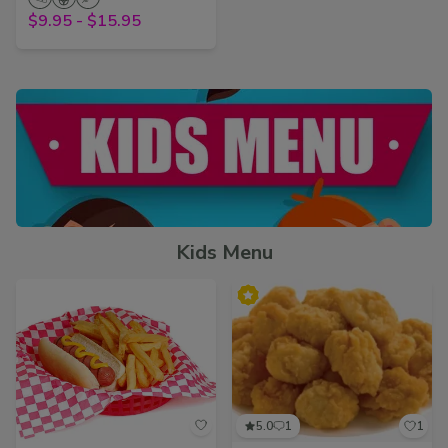
$9.95
-
$15.95
Kids Menu
5.0
1
1