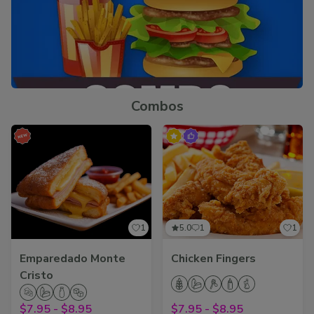
Combos
1
5.0
1
1
Emparedado Monte
Chicken Fingers
Cristo
$7.95
-
$8.95
$7.95
-
$8.95