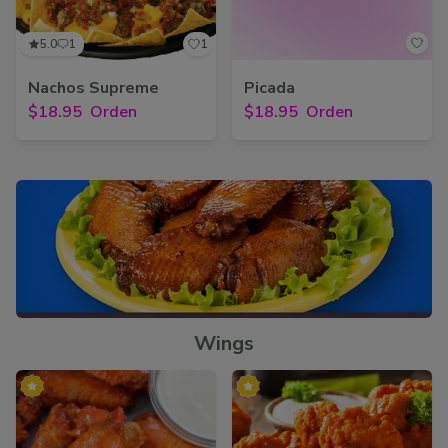
5.0
1
1
Nachos Supreme
Picada
$18.95
Orden
$18.95
Orden
Wings