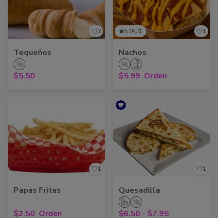
2
5.0
1
1
Tequeños
Nachos
$5.50
$5.99
Orden
1
1
Papas Fritas
Quesadilla
$2.50
Orden
$6.50
-
$7.95