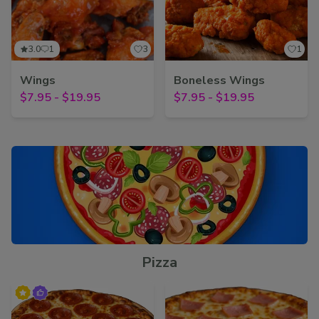
3.0
1
3
1
Wings
Boneless Wings
$7.95
-
$19.95
$7.95
-
$19.95
Pizza