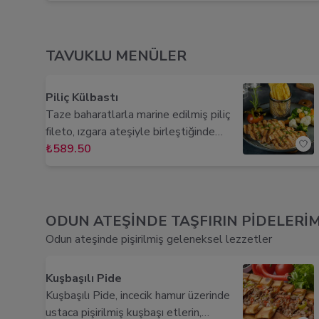
Özenle seçilen baharatlarla
tatlandırılan tavuk eti, damaklarınızda
enfes bir aroma patlaması yaratacak.
TAVUKLU MENÜLER
Piliç Külbastı
Taze baharatlarla marine edilmiş piliç
fileto, ızgara ateşiyle birleştiğinde
ortaya enfes bir tat çıkıyor. Izgaranın
₺589.50
tadını alan piliç etinin içerisinde yer alan
taze baharatlar enfes kokusuyla
sofralarınıza ulaşıyor. Piliç külbastı
tabağını tamamlayan patates tava, bu
ODUN ATEŞİNDE TAŞFIRIN PİDELERİM
leziz yemeği çok daha farklı bir noktaya
Odun ateşinde pişirilmiş geleneksel lezzetler
taşıyor. Külbastıya sunum aşamasında
eklenen sotelenmiş sebzelerle protein
Kuşbaşılı Pide
ihtiyacınızı karşılayabilir, sebzelerin tok
Kuşbaşılı Pide, incecik hamur üzerinde
tutucu etkisini deneyimleyebilirsiniz.
ustaca pişirilmiş kuşbaşı etlerin,