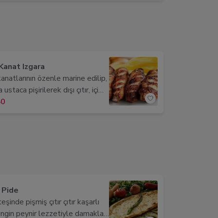
utları. Limonlu marinasyonu ile
ıcı bir aroma ve baharatlarla
eşmiş eşsiz bir lezzet sunar.
Kanat Izgara
anatlarının özenle marine edilip,
ustaca pişirilerek dışı çıtır, içi
e getirildiği bu lezzet şöleni;
50
 aroması ve hafif baharat
yle damaklarınızda unutulmaz
bırakıyor.
 Pide
şinde pişmiş çıtır çıtır kaşarlı
engin peynir lezzetiyle damakları