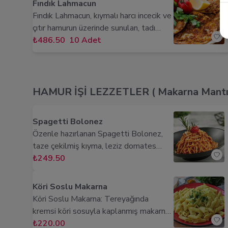
Fındık Lahmacun
damaklarda unutulmaz izler bırakacak.
Fındık Lahmacun, kıymalı harcı incecik ve
çıtır hamurun üzerinde sunulan, tadı
damakta iz bırakan bir lezzettir. Acılı
₺486.50
10 Adet
veya acısız tercih edebilir, taptaze
yeşillikler ve turşu ile servis edilir.
HAMUR İŞİ LEZZETLER ( Makarna Mantı İ
Spagetti Bolonez
Özenle hazırlanan Spagetti Bolonez,
taze çekilmiş kıyma, leziz domates
sosu, aromatik baharatlar ve bol
₺249.50
parmesan peyniriyle buluşuyor.
Kıvamında pişmiş makarna ile
Köri Soslu Makarna
damaklarda unutulmaz bir lezzet şöleni
Köri Soslu Makarna: Tereyağında
sunuyor. Bon Appetit!
kremsi köri sosuyla kaplanmış makarna;
egzotik baharatlarla zenginleşen
₺220.00