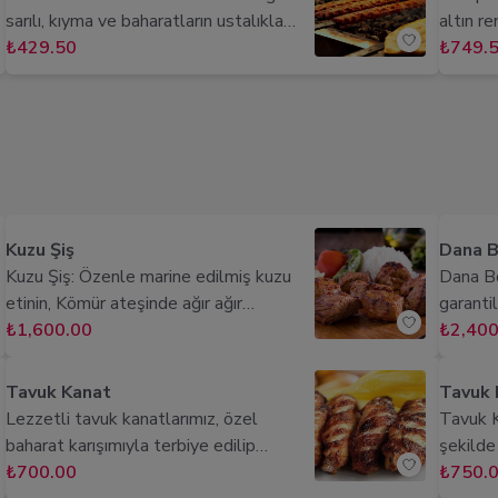
tereyağı ile deneyimi taçlandırır.
soğan, 
sarılı, kıyma ve baharatların ustalıkla
altın ren
bir dene
harmanlandığı, közlenmiş biber ve
₺429.50
yumuşac
₺749.
yemekle
domatesle servis edilen, mangal
karides
tüketme
ateşinde özel pişirilmiş lezzetli et
uyum sa
alan pa
şöleni.
Japon m
Lavaş, 
keşfedi
kavurma
Kuzu Şiş
Dana B
Kuzu Şiş: Özenle marine edilmiş kuzu
Dana Bo
etinin, Kömür ateşinde ağır ağır
garanti
pişirilmesiyle elde edilen yumuşacık ve
₺1,600.00
bonfile 
₺2,400
aromatik lezzet! Ağızda dağılan, hafif
etlerim
baharatlarla zenginleştirilmiş bu
pişirile
Tavuk Kanat
Tavuk 
geleneksel tat, lezzet şöleni sunar.
bir yapı
Lezzetli tavuk kanatlarımız, özel
Tavuk 
baharat karışımıyla terbiye edilip
şekilde p
mükemmel şekilde kızartılır. Dışı çıtır, içi
₺700.00
yumuşac
₺750.