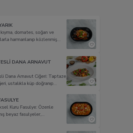
YARIK
is kıyma, domates, soğan ve
larla harmanlanıp közlenmiş
ların karnında lezzet dolu bir
stü hafifçe nar gibi kızarmış,
rvis edilen bu klasik Türk
ESLİ DANA ARNAVUT
 sofranızın vazgeçilmezi olacak.
li Dana Arnavut Ciğeri: Taptaze
eri, ustalıkla küp doğranıp
k hafifçe kızartılır. Yanında altın
patatesle sunulan bu nefis lezzet,
FASULYE
 unutulmaz iz bırakacak bir tat
sel Kuru Fasulye: Özenle
i sunar.
ış beyaz fasulyeler,
ağında kavrulmuş soğan ve
 sosunda pişirilerek sarımsak