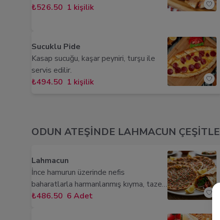
Izgaranın kendine özgü tadını ve
domates ve közlenmiş biberle
₺526.50
1 kişilik
kokusunu içine çeken ızgara domates ve
harmanlandığı lezzetli bir seçenektir.
biberle bu nefis tabak çok daha iştah
Taze salatalık, yeşillikler, limon
açıcı bir hâl alıyor.
dilimleri ve turşu eşliğinde servis
Sucuklu Pide
edilerek damaklarda iz bırakır.
Kasap sucuğu, kaşar peyniri, turşu ile
servis edilir.
₺494.50
1 kişilik
ODUN ATEŞİNDE LAHMACUN ÇEŞİTLE
Lahmacun
İnce hamurun üzerinde nefis
baharatlarla harmanlanmış kıyma, taze
domates, çıtır biber, soğan, aromatik
₺486.50
6 Adet
sarımsak ve maydanoz serpiştirildi.
Odun ateşinde pişen bu enfes lezzet,