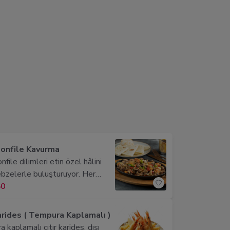
onfile Kavurma
file dilimleri etin özel hâlini
sebzelerle buluşturuyor. Her
evkine hitap eden bonfile
50
ın içerisinde farklı
erden izler taşıyan sebzeler
Karides ( Tempura Kaplamalı )
or. Kavurmanın içerisinde yer alan
kaplamalı çıtır karides, dışı