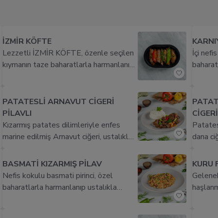
hazır olun.
İZMİR KÖFTE
KARNI
Lezzetli İZMİR KÖFTE, özenle seçilen
İçi nef
kıymanın taze baharatlarla harmanlanıp
baharat
şekillendirilmesiyle hazırlanır.
patlıcan
Fırınlanmış uğurlu patates dilimleri ve
şölen. Ü
domates sosuyla sunulan bu
sıcak se
PATATESLİ ARNAVUT CİGERİ
PATAT
geleneksel tat, Ege'nin eşsiz
yemeği,
PİLAVLI
CİGERİ
lezzetlerini sofranıza getiriyor.
Kızarmış patates dilimleriyle enfes
Patates
marine edilmiş Arnavut ciğeri, ustalıkla
dana ciğ
pişirilerek sunulur. Yanında pilav ile
unlanara
servis edilen bu lezzet, damaklarınızda
sarısı 
BASMATİ KIZARMIŞ PİLAV
KURU 
unutulmaz bir şölen yaratacak. Afiyetle
damakta
Nefis kokulu basmati pirinci, özel
Gelenek
keşfedin!
deneyim
baharatlarla harmanlanıp ustalıkla
haşlanm
kızartılarak altın sarısı renkte ve çıtır bir
zeytiny
dokuya kavuşuyor. Her lokmada lezzet
domates