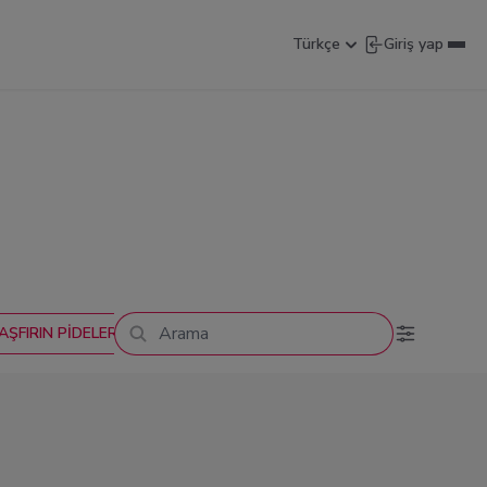
Türkçe
Giriş yap
ŞFIRIN PİDELERİMİZ
ODUN ATEŞİNDE LAHMACUN ÇEŞİTLERİM