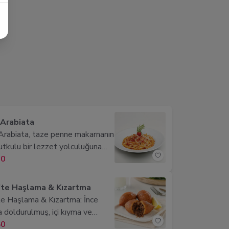
ir lezzet şöleni bırakır.
Arabiata
rabiata, taze penne makarnanın
tutkulu bir lezzet yolculuğuna
 Doğal domates sosu, zeytinyağı,
00
 ve acı pul biber ile birleşerek,
rda hafif baharatlı, zengin ve
öfte Haşlama & Kızartma
 bir tat bırakır.
fte Haşlama & Kızartma: İnce
a doldurulmuş, içi kıyma ve
larla zenginleştirilmiş doyurucu
50