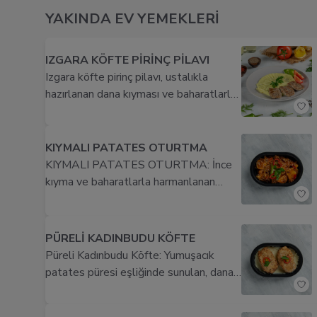
YAKINDA EV YEMEKLERİ
IZGARA KÖFTE PİRİNÇ PİLAVI
Izgara köfte pirinç pilavı, ustalıkla
hazırlanan dana kıyması ve baharatlarla
yoğrulmuş köftelerin pişmesiyle elde
edilen eşsiz lezzeti, tane tane pişmiş
pirinç pilavıyla bir araya getirir. Lezzet
KIYMALI PATATES OTURTMA
şöleni sizi bekliyor!
KIYMALI PATATES OTURTMA: İnce
kıyma ve baharatlarla harmanlanan
lezzetli patates dilimlerinin; közlenmiş
domates ve biber sosu ile
zenginleştirilerek fırında pişirilmiş,
PÜRELİ KADINBUDU KÖFTE
yumuşak iç dokusu ve çıtır dışıyla
Püreli Kadınbudu Köfte: Yumuşacık
damakları şenlendiren geleneksel tat.
patates püresi eşliğinde sunulan, dana
kıyması ve baharatlarla harmanlanmış,
dışı altın sarısı kızartılmış köfte. Her