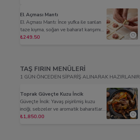
lezzetiyle damaklarınıza şölen sunar.
Her lokmada dengenin tadını çıkarın!
El Açması Mantı
El Açması Mantı: İnce yufka ile sarılan
taze kıyma, soğan ve baharat karışımı
ile hazırlanır. Üzerine eritilmiş tereyağı
₺249.50
ve yoğurt sosu ile sunulur. Her lokmada
el emeği ve Anadolu'nun otantik
lezzetleri damaklarınızı şenlendirir.
TAŞ FIRIN MENÜLERİ
1 GÜN ÖNCEDEN SİPARİŞ ALINARAK HAZIRLANIR..
Toprak Güveçte Kuzu İncik
Güveçte İncik: Yavaş pişirilmiş kuzu
inciği, sebzeler ve aromatik baharatlarla
birleşerek taş fırında güveçte sunulur.
₺1,850.00
Etin ağızda dağılan yumuşak dokusu ve
zengin lezzeti, Anadolu'nun geleneksel
dokusunu sofranıza taşır.