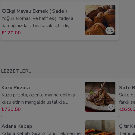
🍞Ekşi Mayalı Ekmek ( Sade )
Yoğun aroması ve hafif ekşi tadıyla
damağınızda iz bırakacak; çıtır dış
1
kabuğu ve yumuşacık iç dokusuyla ideal
₺120.00
ekşi mayalı ekmek deneyimi. Her dilim
doğal mayalama süreciyle elde edilen
lezzet patlaması sunar.
LEZZETLER...
Kuzu Pirzola
Sote B
Kuzu pirzola, özenle marine edilmiş
Sote bon
kuzu etinin mangalda ustalıkla
farklı 
pişirilmesiyle hazırlanır. Dışı çıtır ve içi
₺739.50
damak z
₺929.
sulu kalan pirzola, zengin baharatlar ve
kavurman
taze otlarla lezzetlendirilmiştir.
mevsiml
Adana Kebap
Çıtır 
Sofraya eşlik eden aromatik otlu
yer alıy
Adana Kebab: Sıcacık tandır ekmeğine
Tempura 