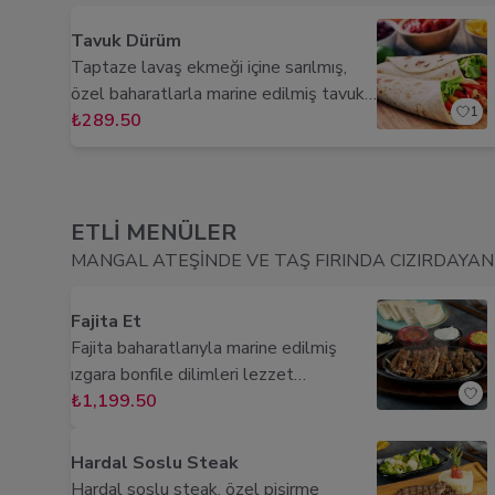
Tavuk Dürüm
Taptaze lavaş ekmeği içine sarılmış,
özel baharatlarla marine edilmiş tavuk
1
şiş; közlenmiş sebzeler ve çıtır
₺289.50
marullarla buluşuyor. Eşsiz soslarla
tatlandırılarak, damakta unutulmaz bir
lezzet bırakıyor.
ETLİ MENÜLER
MANGAL ATEŞİNDE VE TAŞ FIRINDA CIZIRDAYAN 
Fajita Et
Fajita baharatlarıyla marine edilmiş
ızgara bonfile dilimleri lezzet
tutkunlarına yoğun aromalı ve
₺1,199.50
yumuşacık bir deneyim sunuyor. Sıcak
lavaş ile sunulan et fajita, hem leziz
Hardal Soslu Steak
hem görsel bir şölene dönüşüyor. Özel
Hardal soslu steak, özel pişirme