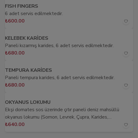
FISH FINGERS
6 adet servis edilmektedir.
₺600.00
KELEBEK KARİDES
Paneli kızarmış karides, 6 adet servis edilmektedir.
₺680.00
TEMPURA KARİDES
Paneli tempura karides, 6 adet servis edilmektedir.
₺680.00
OKYANUS LOKUMU
Ekşi domates sos üzerinde çıtır paneli deniz mahsüllü
okyanus lokumu (Somon, Levrek, Çupra, Karides,
Mozeralla) 2 adet servis edilir
₺640.00