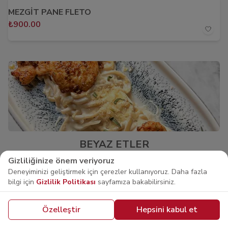
MEZGİT PANE FLETO
₺900.00
BEYAZ ETLER
Gizliliğinize önem veriyoruz
Deneyiminizi geliştirmek için çerezler kullanıyoruz. Daha fazla
TAVUK KÜLBASTI
bilgi için
Gizlilik Politikası
sayfamıza bakabilirsiniz.
Buğday risottosu yatağında tavuk külbastı
₺960.00
Özelleştir
Hepsini kabul et