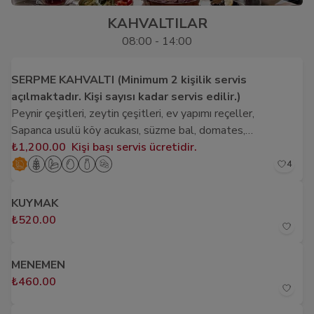
KAHVALTILAR
08:00 - 14:00
SERPME KAHVALTI (Minimum 2 kişilik servis
açılmaktadır. Kişi sayısı kadar servis edilir.)
Peynir çeşitleri, zeytin çeşitleri, ev yapımı reçeller,
Sapanca usulü köy acukası, süzme bal, domates,
salatalık, patates kızartması, sigara böreği, hamur
₺1,200.00
Kişi başı servis ücretidir.
kızartması, simit, boşnak böreği, kruvasan, eritme köy
4
peyniri, çılbır, sucuk, sahanda çırpılmış yumurta,
mevsimine göre kek veya meyve tabağı, kahvaltı
KUYMAK
boyunca sınırsız çay ve su
₺520.00
MENEMEN
₺460.00