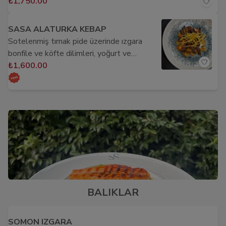
₺1,750.00
SASA ALATURKA KEBAP
Sotelenmiş tırnak pide üzerinde ızgara
bonfile ve köfte dilimleri, yoğurt ve
domates sos ile
₺1,600.00
BALIKLAR
SOMON IZGARA