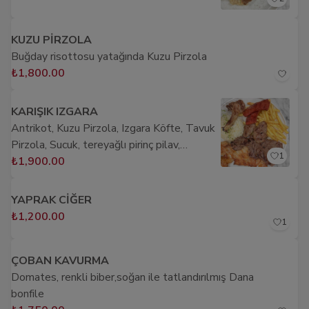
KUZU PİRZOLA
Buğday risottosu yatağında Kuzu Pirzola
₺1,800.00
KARIŞIK IZGARA
Antrikot, Kuzu Pirzola, Izgara Köfte, Tavuk
Pirzola, Sucuk, tereyağlı pirinç pilav,
1
patates kızartması
₺1,900.00
YAPRAK CİĞER
₺1,200.00
1
ÇOBAN KAVURMA
Domates, renkli biber,soğan ile tatlandırılmış Dana
bonfile