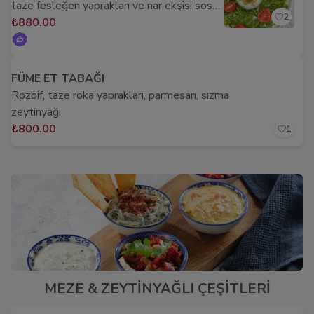
taze fesleğen yaprakları ve nar ekşisi sos
2
ile
₺880.00
FÜME ET TABAĞI
Rozbif, taze roka yaprakları, parmesan, sızma
zeytinyağı
₺800.00
1
MEZE & ZEYTİNYAĞLI ÇEŞİTLERİ