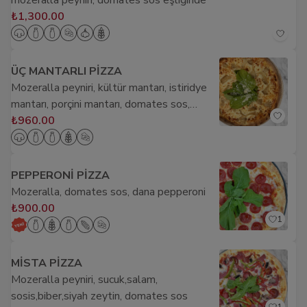
mozeralla peyniri, domates sos eşliğinde
₺1,300.00
ÜÇ MANTARLI PİZZA
Mozeralla peyniri, kültür mantarı, istiridye
mantarı, porçini mantarı, domates sos,
fesleğen
₺960.00
PEPPERONİ PİZZA
Mozeralla, domates sos, dana pepperoni
₺900.00
1
MİSTA PİZZA
Mozeralla peyniri, sucuk,salam,
sosis,biber,siyah zeytin, domates sos