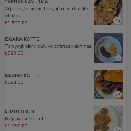
YAPRAK KAVURMA
Ağır ateşte pişmiş tereyağlı dana bonfile
dilimleri
2
₺1,900.00
IZGARA KÖFTE
Tereyağlı pirinç pilav ve patates kızartması
₺980.00
ISLAMA KÖFTE
₺980.00
1
KUZU LOKUM
Buğday risottosu ile
₺1,750.00
2