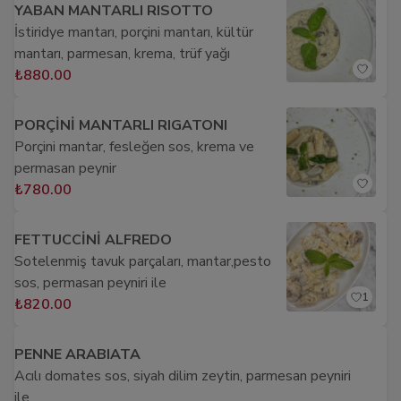
YABAN MANTARLI RISOTTO
İstiridye mantarı, porçini mantarı, kültür
mantarı, parmesan, krema, trüf yağı
₺880.00
PORÇİNİ MANTARLI RIGATONI
Porçini mantar, fesleğen sos, krema ve
permasan peynir
₺780.00
FETTUCCİNİ ALFREDO
Sotelenmiş tavuk parçaları, mantar,pesto
sos, permasan peyniri ile
1
₺820.00
PENNE ARABIATA
Acılı domates sos, siyah dilim zeytin, parmesan peyniri
ile