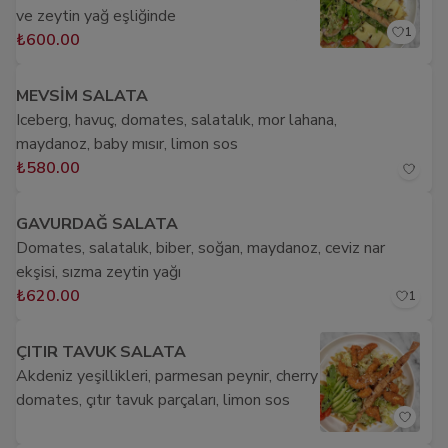
ve zeytin yağ eşliğinde
1
₺600.00
MEVSİM SALATA
Iceberg, havuç, domates, salatalık, mor lahana,
maydanoz, baby mısır, limon sos
₺580.00
GAVURDAĞ SALATA
Domates, salatalık, biber, soğan, maydanoz, ceviz nar
ekşisi, sızma zeytin yağı
₺620.00
1
ÇITIR TAVUK SALATA
Akdeniz yeşillikleri, parmesan peynir, cherry
domates, çıtır tavuk parçaları, limon sos