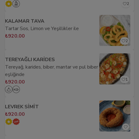
2
KALAMAR TAVA
Tartar Sos, Limon ve Yeşillikler ile
₺920.00
2
TEREYAĞLI KARİDES
Tereyağ, karides, biber, mantar ve pul biber
eşliğinde
1
₺920.00
LEVREK SİMİT
₺920.00