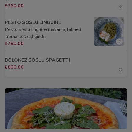
₺760.00
PESTO SOSLU LINGUINE
Pesto soslu linguine makarna, labneli
krema sos eşliğinde
₺780.00
BOLONEZ SOSLU SPAGETTI
₺860.00