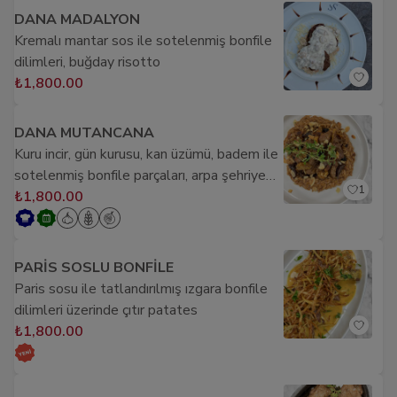
DANA MADALYON
Kremalı mantar sos ile sotelenmiş bonfile
dilimleri, buğday risotto
₺1,800.00
DANA MUTANCANA
Kuru incir, gün kurusu, kan üzümü, badem ile
sotelenmiş bonfile parçaları, arpa şehriye
1
ile
₺1,800.00
PARİS SOSLU BONFİLE
Paris sosu ile tatlandırılmış ızgara bonfile
dilimleri üzerinde çıtır patates
₺1,800.00