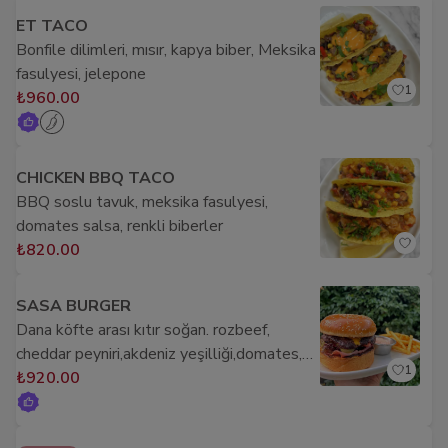
ET TACO
Bonfile dilimleri, mısır, kapya biber, Meksika
fasulyesi, jelepone
1
₺960.00
CHICKEN BBQ TACO
BBQ soslu tavuk, meksika fasulyesi,
domates salsa, renkli biberler
₺820.00
SASA BURGER
Dana köfte arası kıtır soğan. rozbeef,
cheddar peyniri,akdeniz yeşilliği,domates,
1
kornişon turşu ve patates ile
₺920.00