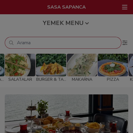
SASA SAPANCA
YEMEK MENU
AN
SALATALAR
BURGER & TAC
MAKARNA
PİZZA
K
O