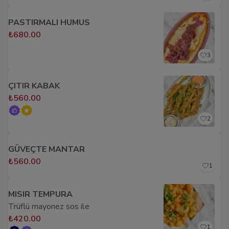
PASTIRMALI HUMUS
₺680.00
3
ÇITIR KABAK
₺560.00
2
GÜVEÇTE MANTAR
₺560.00
1
MISIR TEMPURA
Trüflü mayonez sos ile
₺420.00
1