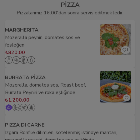
PİZZA
Pizzalarımız 16:00'dan sonra servis edilmektedir.
MARGHERITA
Mozeralla peyniri, domates sos ve
fesleğen
1
₺820.00
BURRATA PİZZA
Mozeralla, domates sos, Roast beef,
Burrata Peyniri ve roka eşliğinde
₺1,200.00
PIZZA DI CARNE
Izgara Bonfile dilimleri, sotelenmiş istiridye mantarı,