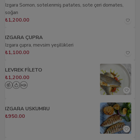
Izgara Somon, sotelenmiş patates, sote çeri domates,
soğan
₺1,200.00
IZGARA ÇUPRA
Izgara çupra, mevsim yeşillikleri
₺1,100.00
LEVREK FİLETO
₺1,200.00
IZGARA USKUMRU
₺950.00