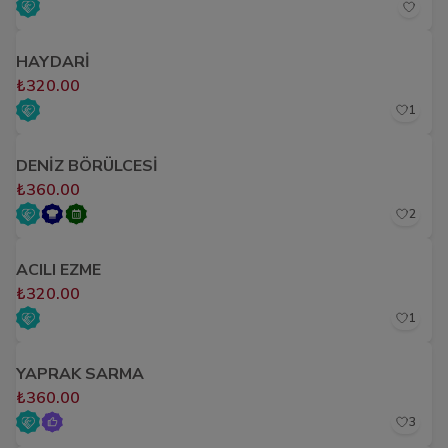
HAYDARİ
₺320.00
1
DENİZ BÖRÜLCESİ
₺360.00
2
ACILI EZME
₺320.00
1
YAPRAK SARMA
₺360.00
3