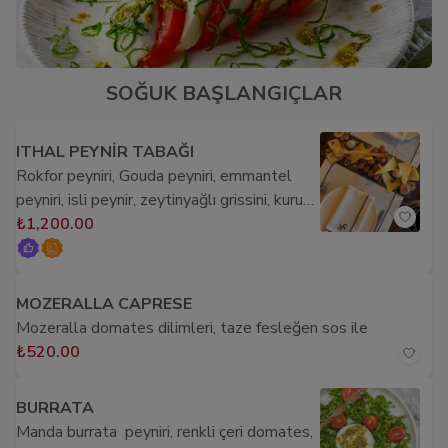
SOĞUK BAŞLANGIÇLAR
ITHAL PEYNİR TABAĞI
Rokfor peyniri, Gouda peyniri, emmantel
peyniri, isli peynir, zeytinyağlı grissini, kuru
kayısı, ceviz, mevsimine göre siyah üzüm
₺1,200.00
MOZERALLA CAPRESE
Mozeralla domates dilimleri, taze fesleğen sos ile
₺520.00
BURRATA
Manda burrata peyniri, renkli çeri domates,