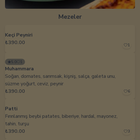
Mezeler
Keçi Peyniri
₺390.00
1
5.0
1
Muhammara
Soğan, domates, sarımsak, kişniş, salça, galeta unu,
süzme yoğurt, ceviz, peynir
₺390.00
6
Patti
Fırınlanmış beybi patates, biberiye, hardal, mayonez,
tahin, turşu
₺390.00
3