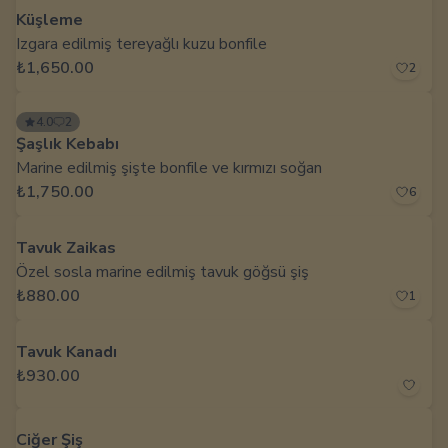
Küşleme
Izgara edilmiş tereyağlı kuzu bonfile
₺1,650.00
2
4.0
2
Şaşlık Kebabı
Marine edilmiş şişte bonfile ve kırmızı soğan
₺1,750.00
6
Tavuk Zaikas
Özel sosla marine edilmiş tavuk göğsü şiş
₺880.00
1
Tavuk Kanadı
₺930.00
Ciğer Şiş