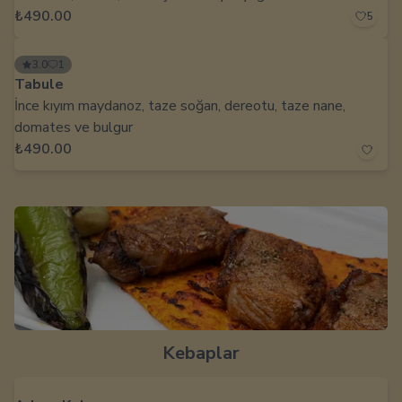
₺490.00
5
3.0
1
Tabule
İnce kıyım maydanoz, taze soğan, dereotu, taze nane,
domates ve bulgur
₺490.00
Kebaplar