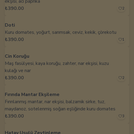
ekşisi, acı paprika
₺390.00
2
Doti
Kuru domates, yoğurt, sarımsak, ceviz, kekik, çörekotu
₺390.00
1
Cin Koruğu
Maş fasülyesi, kaya koruğu, zahter, nar ekşisi, kuzu
kulağı ve nar
₺390.00
2
Fırında Mantar Ekşileme
Fırınlanmış mantar, nar ekşisi, balzamik sirke, tuz,
maydanoz, sotelenmiş soğan eşliğinde kuru domates
₺390.00
3
Hatay Usulü Zeytinleme