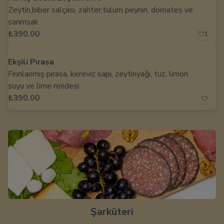
Zeytin,biber salçası, zahter,tulum peyniri, domates ve
sarımsak
₺390.00
1
Ekşili Pırasa
Fırınlanmış pırasa, kereviz sapı, zeytinyağı, tuz, limon
suyu ve lime rendesi
₺390.00
Şarküteri