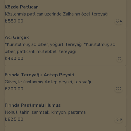
Közde Patlıcan
Közlenmiş patlıcan üzerinde Zaika’nın özel tereyağı
₺550.00
4
Acı Gerçek
*Kurutulmuş acı biber, yoğurt, tereyağı *Kurutulmuş acı
biber, patlıcanlı mütebbel, tereyağı
₺490.00
Fırında Tereyağlı Antep Peyniri
Güveçte fırınlanmış Antep peyniri, tereyağı
₺700.00
2
Fırında Pastırmalı Humus
Nohut, tahin, sarımsak, kimyon, pastırma
₺825.00
6