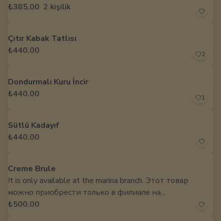
₺385.00
2 kişilik
Çıtır Kabak Tatlısı
₺440.00
2
Dondurmalı Kuru İncir
₺440.00
1
Sütlü Kadayıf
₺440.00
Creme Brule
It is only available at the marina branch. Этот товар
можно приобрести только в филиале на
пристани.
₺500.00