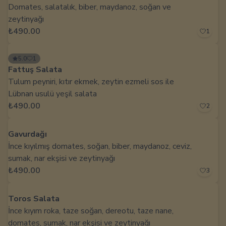
Domates, salatalık, biber, maydanoz, soğan ve
zeytinyağı
₺490.00
1
5.0
1
Fattuş Salata
Tulum peyniri, kıtır ekmek, zeytin ezmeli sos ile
Lübnan usulü yeşil salata
₺490.00
2
Gavurdağı
İnce kıyılmış domates, soğan, biber, maydanoz, ceviz,
sumak, nar ekşisi ve zeytinyağı
₺490.00
3
Toros Salata
İnce kıyım roka, taze soğan, dereotu, taze nane,
domates, sumak, nar ekşisi ve zeytinyağı