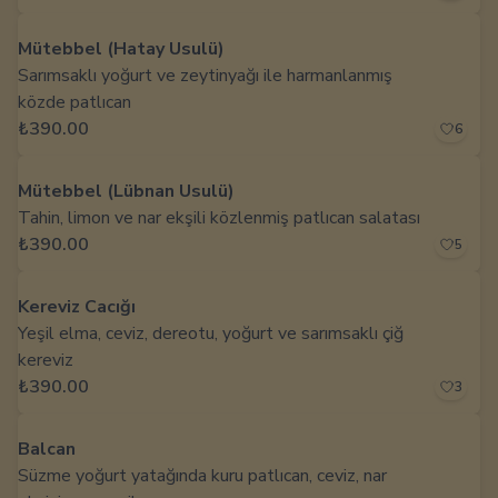
Mütebbel (Hatay Usulü)
Sarımsaklı yoğurt ve zeytinyağı ile harmanlanmış
közde patlıcan
₺390.00
6
Mütebbel (Lübnan Usulü)
Tahin, limon ve nar ekşili közlenmiş patlıcan salatası
₺390.00
5
Kereviz Cacığı
Yeşil elma, ceviz, dereotu, yoğurt ve sarımsaklı çiğ
kereviz
₺390.00
3
Balcan
Süzme yoğurt yatağında kuru patlıcan, ceviz, nar