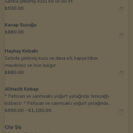
Satırla çekilmiş kuzu eti ve isli et
₺930.00
Kasap Sucuğu
₺880.00
Haşhaş Kebabı
Satırda çekilmiş kuzu ve dana eti, kapya biber,
maydonoz ve ince bulgur
₺880.00
Alinazik Kebap
* Patlıcan ve sarımsaklı yoğurt yatağında tereyağlı
külbastı * Patlıcan ve sarımsaklı yoğurt yatağında
tereyağlı kebap
₺990.00
-
₺1,100.00
Çöp Şiş