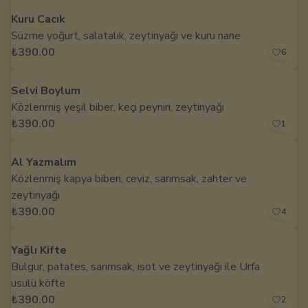
Kuru Cacık
Süzme yoğurt, salatalık, zeytinyağı ve kuru nane
₺390.00
6
Selvi Boylum
Közlenmiş yeşil biber, keçi peyniri, zeytinyağı
₺390.00
1
Al Yazmalım
Közlenmiş kapya biberi, ceviz, sarımsak, zahter ve
zeytinyağı
₺390.00
4
Yağlı Kifte
Bulgur, patates, sarımsak, isot ve zeytinyağı ile Urfa
usulü köfte
₺390.00
2